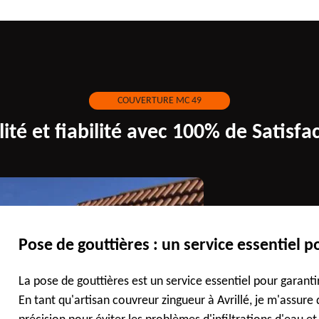
COUVERTURE MC 49
ité et fiabilité avec 100% de Satisfa
Pose de gouttières : un service essentiel p
La pose de gouttières est un service essentiel pour garantir 
En tant qu'artisan couvreur zingueur à Avrillé, je m'assure